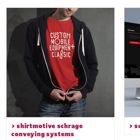
> shirtmotive schrage
> s
conveying systems