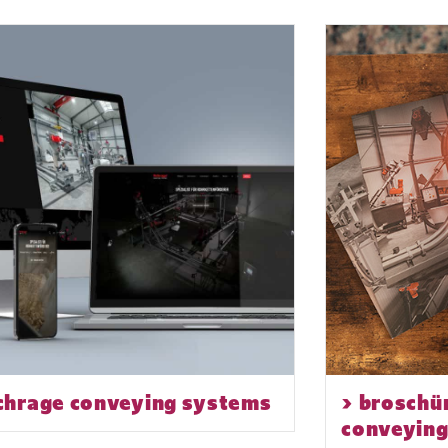
chrage conveying systems
> broschü
conveyin