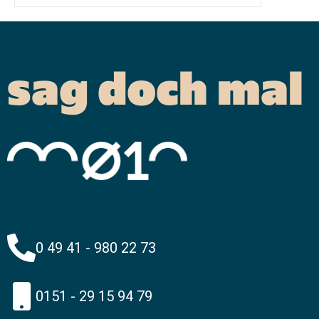
sag doch mal
0 49 41 - 980 22 73
0151 - 29 15 94 79