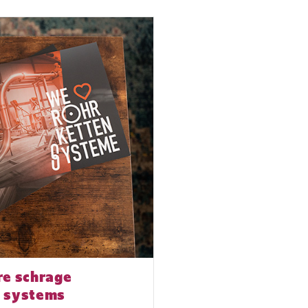
re schrage
> shirtmotive sc
g systems
conveying syst