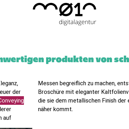
chwertigen produkten von sc
Eleganz,
Messen begreiflich zu machen, ents
euer der
Broschüre mit eleganter Kaltfolienve
Conveying
die sie dem metallischen Finish der
derer
näher kommt.
n auf