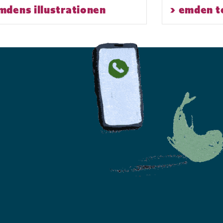
mdens illustrationen
> emden t