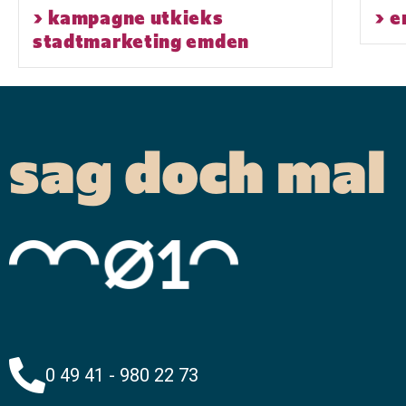
> kampagne utkieks
> e
stadtmarketing emden
sag doch mal
0 49 41 - 980 22 73